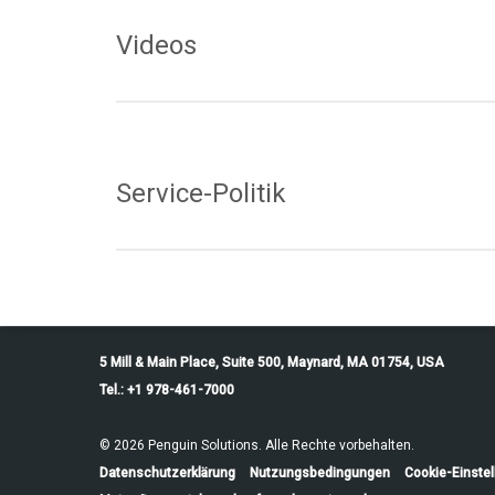
Vollständige Liste der ztC EDGE
Videos
Auspacken Ihres ztC Edge -
ztC E
Systems
Regis
Service-Politik
von z
Video abspielen
ztC Edge -Produktlebenszyklusrichtlinie
ztC Edge -Matrix
Software-Lebenszyklus-Richtlinie
5 Mill & Main Place, Suite 500, Maynard, MA 01754, USA
Software-Support-Matrix
Tel.: +1 978-461-7000
Software-Endbenutzer-Lizenzvertrag
Servicebedingungen
© 2026 Penguin Solutions. Alle Rechte vorbehalten.
Importieren von VMs – Best
Datenschutzerklärung
Nutzungsbedingungen
Cookie-Einste