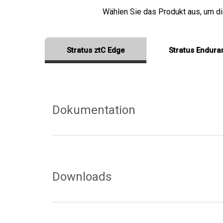
Wählen Sie das Produkt aus, um 
Stratus ztC Edge
Stratus Endura
Dokumentation
StrataDOC
Öffentliche Wissensdatenbank
Downloads
E-Benachrichtigungen konfigurieren
Aktuelle Version