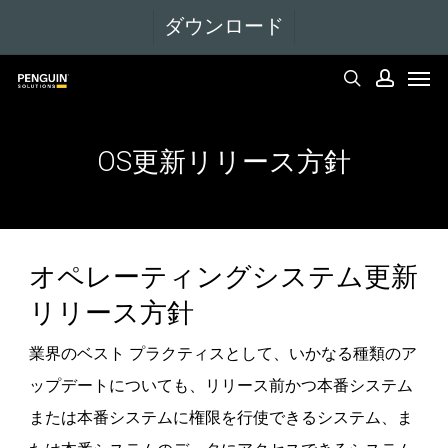
メ
ダウンロード
イ
メニュー
ン
検索
アカウント
コ
ン
OS更新リリース方針
テ
ン
ツ
オペレーティングシステム更新
へ
移
リリース方針
動
業界のベスト プラクティスとして、いかなる種類のア
ップデートについても、リリース前かつ本番システム
または本番システムに権限を行使できるシステム、ま