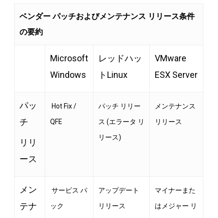
ベンダー パッチおよびメンテナンス リリース条件
の要約
Microsoft
レッドハッ
VMware
Windows
トLinux
ESX Server
パッ
Hot Fix /
パッチ リリー
メンテナンス
チ
QFE
ス (エラータ リ
リリース
リース)
リリ
ース
メン
サービス パ
アップデート
マイナーまた
テナ
ック
リリース
はメジャー リ