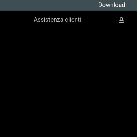
Download
Assistenza clienti
acco
istema
operativo