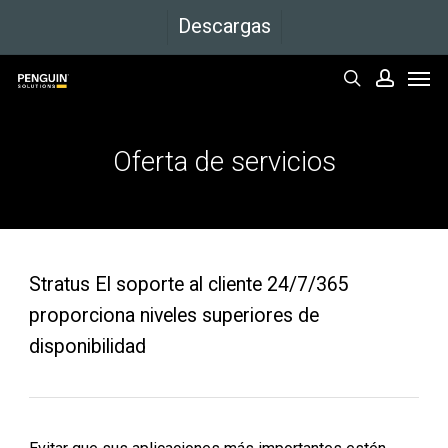
Ir
Descargas
al
Men
contenido
buscar
cuenta
principal
Oferta
de
servicios
Stratus El soporte al cliente 24/7/365
proporciona niveles superiores de
disponibilidad