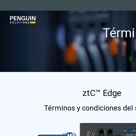
Ir
al
contenido
Térmi
principal
ztC™ Edge
Términos y condiciones del 