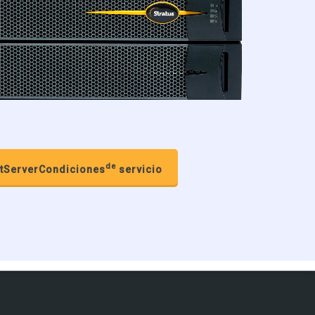
de
ftServerCondiciones
servicio