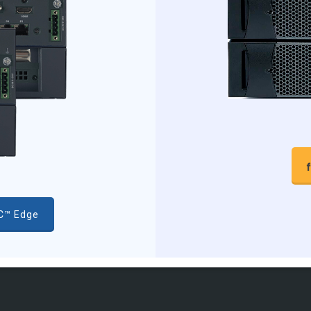
tC™ Edge