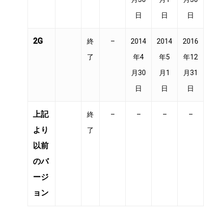
日
日
日
2G
終
–
2014
2014
2016
了
年4
年5
年12
月30
月1
月31
日
日
日
上記
終
–
–
–
–
より
了
以前
のバ
ージ
ョン