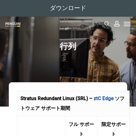
メ
ダウンロード
イ
メニュー
ン
検索
アカウント
コ
ン
行列
テ
ン
ツ
へ
移
Stratus Redundant Linux (SRL) –
ztC Edge
ソフ
動
トウェア サポート期間
フル サポー
限定サポー
ト
ト