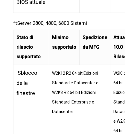
BIOS attuale
ftServer 2800, 4800, 6800 Sistemi
Stato di
Minimo
Spedizione
Attuale
rilascio
supportato
da MFG
10.0
supportato
Rilascio
Sblocco
W2K12 R2 64 bit Edizioni
W2K12 R2
delle
Standard e Datacenter e
64 bit
finestre
W2K8 R2 64 bit Edizioni
Edizioni
Standard, Enterprise e
Standard 
Datacenter
Datacente
e W2K8 R2
64 bit