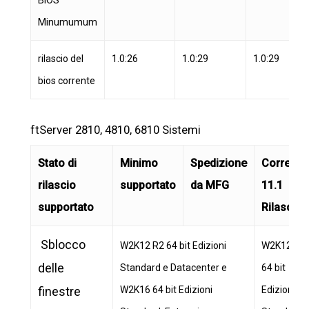
BIOS
Minumumum
rilascio del
1.0:26
1.0:29
1.0:29
bios corrente
ftServer 2810, 4810, 6810 Sistemi
Stato di
Minimo
Spedizione
Corrente
rilascio
supportato
da MFG
11.1
supportato
Rilascio
Sblocco
W2K12 R2 64 bit Edizioni
W2K12 R2
delle
Standard e Datacenter e
64 bit
finestre
W2K16 64 bit Edizioni
Edizioni