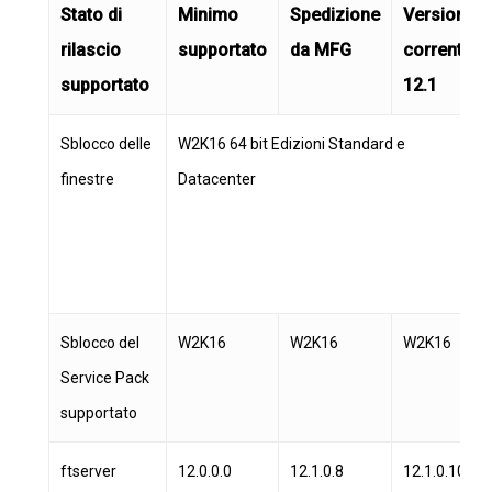
Stato di
Minimo
Spedizione
Versione
rilascio
supportato
da MFG
corrente
supportato
12.1
Sblocco delle
W2K16 64 bit Edizioni Standard e
finestre
Datacenter
Sblocco del
W2K16
W2K16
W2K16
Service Pack
supportato
ftserver
12.0.0.0
12.1.0.8
12.1.0.10