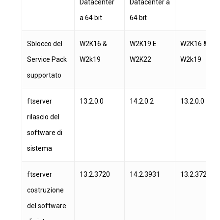
Datacenter
Datacenter a
a 64 bit
64 bit
Sblocco del
W2K16 &
W2K19 E
W2K16 &
Service Pack
W2k19
W2K22
W2k19
supportato
ftserver
13.2.0.0
14.2.0.2
13.2.0.0
rilascio del
software di
sistema
ftserver
13.2.3720
14.2.3931
13.2.3720
costruzione
del software