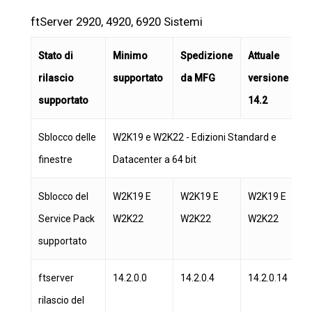
ftServer 2920, 4920, 6920 Sistemi
Stato di
Minimo
Spedizione
Attuale
rilascio
supportato
da MFG
versione
supportato
14.2
Sblocco delle
W2K19 e W2K22 - Edizioni Standard e
finestre
Datacenter a 64 bit
Sblocco del
W2K19 E
W2K19 E
W2K19 E
Service Pack
W2K22
W2K22
W2K22
supportato
ftserver
14.2.0.0
14.2.0.4
14.2.0.14
rilascio del