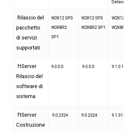
Datacente
Rilascio del
W2K12 SP0
W2K12 SP0
W2K12
pacchetto
W2K8R2
W2K8R2 SP1
W2K8R2
di servizi
SP1
supportati
ftServer
9.0.0.0
9.0.0.0
9.1.0.18
Rilascio del
software di
sistema
ftServer
9.0.2324
9.0.2324
9.1.3137
Costruzione