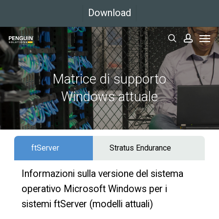
Vai
Download
al
Men
contenuto
cerca
accoun
principale
Matrice di supporto
Windows attuale
ftServer
Stratus Endurance
Informazioni sulla versione del sistema
operativo Microsoft Windows per i
sistemi ftServer (modelli attuali)