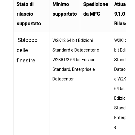
Stato di
Minimo
Spedizione
Attuale
rilascio
supportato
da MFG
9.1.0
supportato
Rilascio
Sblocco
W2K12 64 bit Edizioni
W2K12 64
delle
Standard e Datacenter e
bit Edizioni
finestre
W2K8 R2 64 bit Edizioni
Standard 
Standard, Enterprise e
Datacente
Datacenter
e W2K8 R2
64 bit
Edizioni
Standard,
Enterprise
e