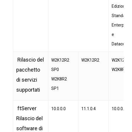
Edizioni
Standard,
Enterprise
e
Datacente
Rilascio del
W2K12R2
W2K12R2
W2K12R2
pacchetto
SP0
W2K8R2
di servizi
W2K8R2
SP1
supportati
ftServer
10.0.0.0
11.1.0.4
10.0.0.14
Rilascio del
software di