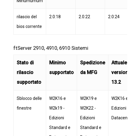
Minumumum
rilascio del
2.0:18
2.0:22
2.0:24
bios corrente
ftServer 2910, 4910, 6910 Sistemi
Stato di
Minimo
Spedizione
Attuale
rilascio
supportato
da MFG
versione
supportato
13.2
Sblocco delle
W2K16 e
W2K19 e
W2K16 e W2k
finestre
W2k19 -
W2K22 -
Edizioni Sta
Edizioni
Edizioni
Datacenter a
Standard e
Standard e