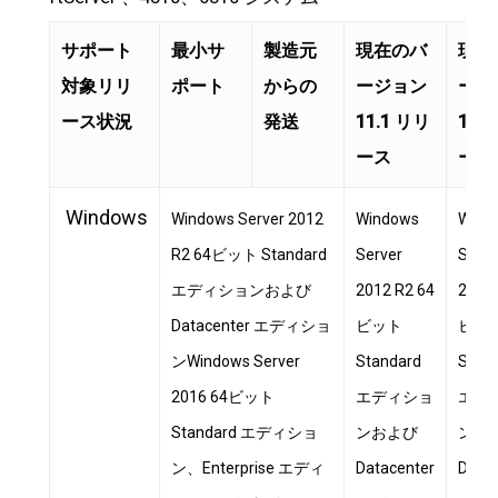
サポート
最小サ
製造元
現在のバ
現在
対象リリ
ポート
からの
ージョン
ージ
ース状況
発送
11.1 リリ
11.
ース
ース
Windows
Windows Server 2012
Windows
Wind
R2 64ビット Standard
Server
Serve
エディションおよび
2012 R2 64
2012 
Datacenter エディショ
ビット
ビッ
ンWindows Server
Standard
Stan
2016 64ビット
エディショ
エデ
Standard エディショ
ンおよび
ンお
ン、Enterprise エディ
Datacenter
Datac