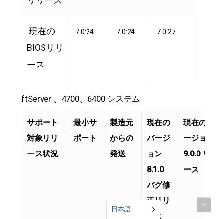
リリース
現在の
7.0:24
7.0:24
7.0:27
BIOSリリ
ース
ftServer 、4700、6400 システム
サポート
最小サ
製造元
現在の
現在のバ
対象リリ
ポート
からの
バージ
ージョン
ース状況
発送
ョン
9.0.0 リリ
8.1.0
ース
バグ修
正リリ
日本語
ース