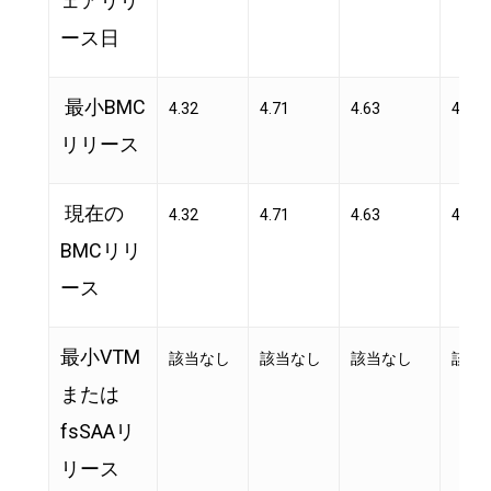
ェアリリ
ース日
最小BMC
4.32
4.71
4.63
4.71
リリース
現在の
4.32
4.71
4.63
4.71
BMCリリ
ース
最小VTM
該当なし
該当なし
該当なし
該当
または
fsSAAリ
リース