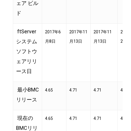
ェア ビル
ド
ftServer
2017年6
2017年11
2017年11
202
システム
月8日
月13日
月13日
2日
ソフトウ
ェアリリ
ース日
最小BMC
4.65
4.71
4.71
4.77
リリース
現在の
4.65
4.71
4.71
4.81
BMCリリ