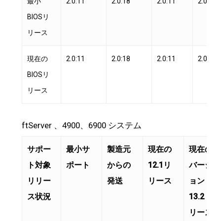
最小
2.0:11
2.0:18
2.0:11
2.0:11
BIOSリ
リース
現在の
2.0:11
2.0:18
2.0:11
2.0:15
BIOSリ
リース
ftServer 、4900、6900 システム
サポー
最小サ
製造元
現在の
現在の
ト対象
ポート
からの
12.1リ
バージ
リリー
発送
リース
ョン
ス状況
13.2 リ
リース