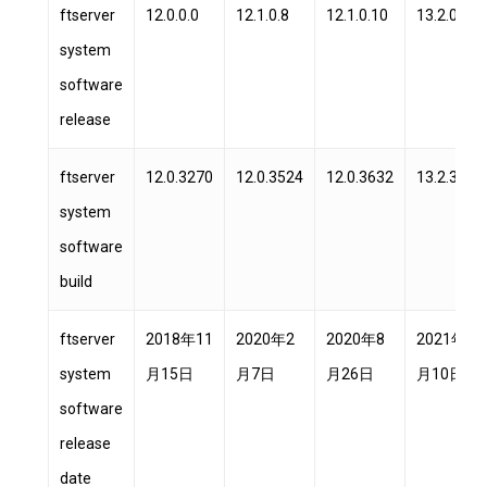
ftserver
12.0.0.0
12.1.0.8
12.1.0.10
13.2.0.0
system
software
release
ftserver
12.0.3270
12.0.3524
12.0.3632
13.2.3720
system
software
build
ftserver
2018年11
2020年2
2020年8
2021年5
system
月15日
月7日
月26日
月10日
software
release
date