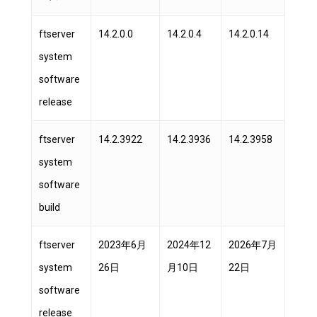
ftserver
14.2.0.0
14.2.0.4
14.2.0.14
system
software
release
ftserver
14.2.3922
14.2.3936
14.2.3958
system
software
build
ftserver
2023年6月
2024年12
2026年7月
system
26日
月10日
22日
software
release