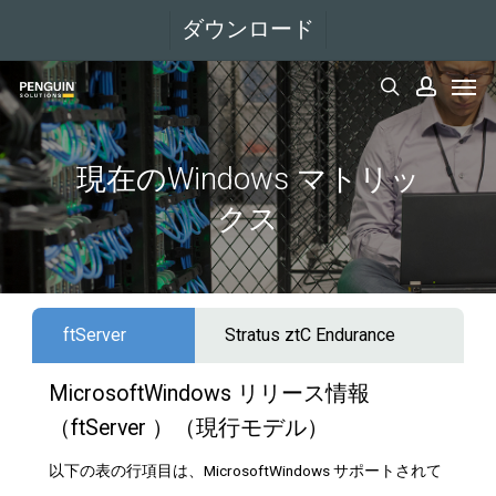
メ
ダウンロード
イ
メニュー
ン
検索
アカウント
コ
ン
現在のWindows マトリッ
テ
クス
ン
ツ
へ
移
ftServer
Stratus ztC Endurance
動
MicrosoftWindows リリース情報
（ftServer ）（現行モデル）
以下の表の行項目は、MicrosoftWindows サポートされて