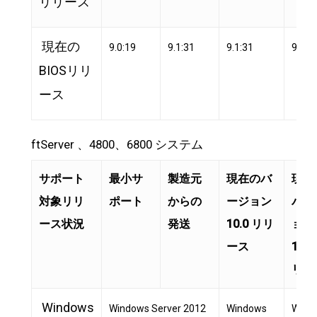
リリース
現在の
9.0:19
9.1:31
9.1:31
9.1:3
BIOSリリ
ース
ftServer 、4800、6800 システム
サポート
最小サ
製造元
現在のバ
現在
対象リリ
ポート
からの
ージョン
バー
ース状況
発送
10.0 リリ
ョン
ース
11.1
リー
Windows
Windows Server 2012
Windows
Wind