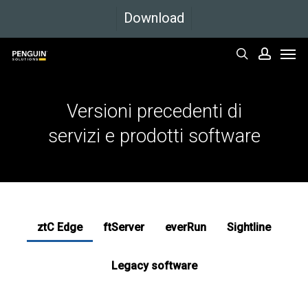
Vai
Download
al
Men
contenuto
cerca
accoun
principale
Versioni
precedenti
di
servizi
e
prodotti
software
ztC Edge
ftServer
everRun
Sightline
Legacy software