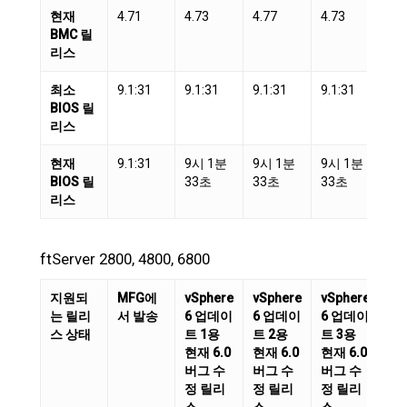
현재
4.71
4.73
4.77
4.73
4.
BMC 릴
리스
최소
9.1:31
9.1:31
9.1:31
9.1:31
9.1
BIOS 릴
리스
현재
9.1:31
9시 1분
9시 1분
9시 1분
9.1
BIOS 릴
33초
33초
33초
리스
ftServer 2800, 4800, 6800
지원되
MFG에
vSphere
vSphere
vSphere
vS
는 릴리
서 발송
6 업데이
6 업데이
6 업데이
6.
스 상태
트 1용
트 2용
트 3용
이
현재 6.0
현재 6.0
현재 6.0
현재
버그 수
버그 수
버그 수
버
정 릴리
정 릴리
정 릴리
정
스
스
스
스