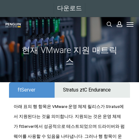
본
다운로드
문
메뉴
으
검색
계정
로
바
현재 VMware 지원 매트릭
로
스
가
기
ftServer
Stratus ztC Endurance
아래 표의 행 항목은 VMware 운영 체제 릴리스가 Stratus에
서 지원된다는 것을 의미합니다. 지원되는 것은 운영 체제
가 ftServer에서 성공적으로 테스트되었으며 드라이버와 펌
웨어를 사용할 수 있음을 나타냅니다. 그러나 행 항목이 운