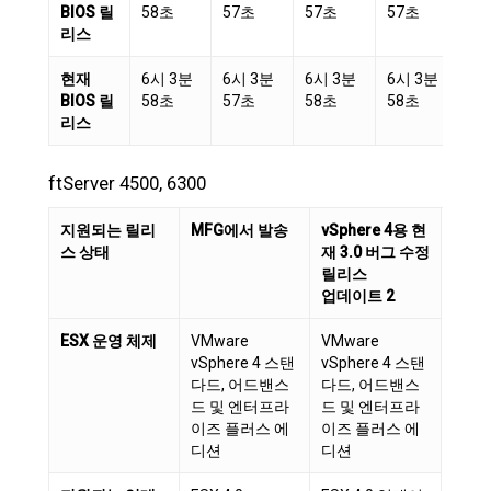
BIOS 릴
58초
57초
57초
57초
5
리스
현재
6시 3분
6시 3분
6시 3분
6시 3분
6
BIOS 릴
58초
57초
58초
58초
5
리스
ftServer 4500, 6300
지원되는 릴리
MFG에서 발송
vSphere 4용 현
스 상태
재 3.0 버그 수정
릴리스
업데이트 2
ESX 운영 체제
VMware
VMware
vSphere 4 스탠
vSphere 4 스탠
다드, 어드밴스
다드, 어드밴스
드 및 엔터프라
드 및 엔터프라
이즈 플러스 에
이즈 플러스 에
디션
디션