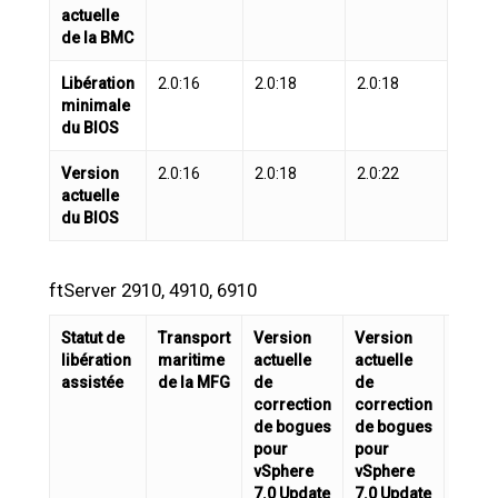
actuelle
de la BMC
Libération
2.0:16
2.0:18
2.0:18
minimale
du BIOS
Version
2.0:16
2.0:18
2.0:22
actuelle
du BIOS
ftServer 2910, 4910, 6910
Statut de
Transport
Version
Version
Versi
libération
maritime
actuelle
actuelle
actue
assistée
de la MFG
de
de
de
correction
correction
corre
de bogues
de bogues
de b
pour
pour
pour
vSphere
vSphere
vSph
7.0 Update
7.0 Update
7.0 U