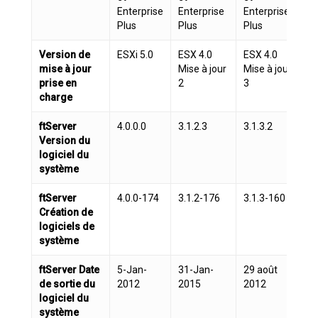
Enterprise
Enterprise
Enterprise
E
Plus
Plus
Plus
P
Version de
ESXi 5.0
ESX 4.0
ESX 4.0
E
mise à jour
Mise à jour
Mise à jour
Mi
prise en
2
3
4
charge
ftServer
4.0.0.0
3.1.2.3
3.1.3.2
3.
Version du
logiciel du
système
ftServer
4.0.0-174
3.1.2-176
3.1.3-160
3
Création de
logiciels de
système
ftServer Date
5-Jan-
31-Jan-
29 août
1
de sortie du
2012
2015
2012
2
logiciel du
système