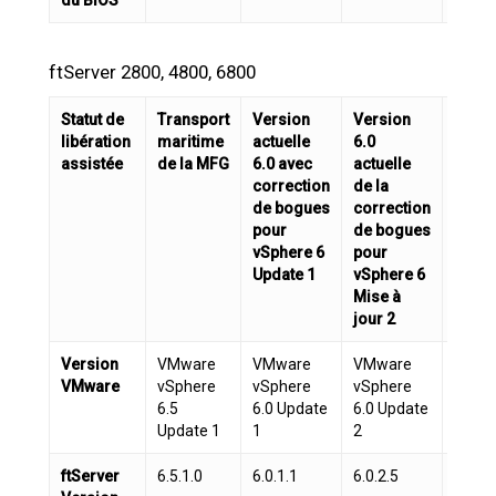
ftServer 2800, 4800, 6800
Statut de
Transport
Version
Version
Versi
libération
maritime
actuelle
6.0
6.0
assistée
de la MFG
6.0 avec
actuelle
actue
correction
de la
de la
de bogues
correction
corre
pour
de bogues
de b
vSphere 6
pour
pour
Update 1
vSphere 6
vSphe
Mise à
Mise 
jour 2
jour 
Version
VMware
VMware
VMware
VMwa
VMware
vSphere
vSphere
vSphere
vSphe
6.5
6.0 Update
6.0 Update
6.0 U
Update 1
1
2
3
ftServer
6.5.1.0
6.0.1.1
6.0.2.5
6.0.3.