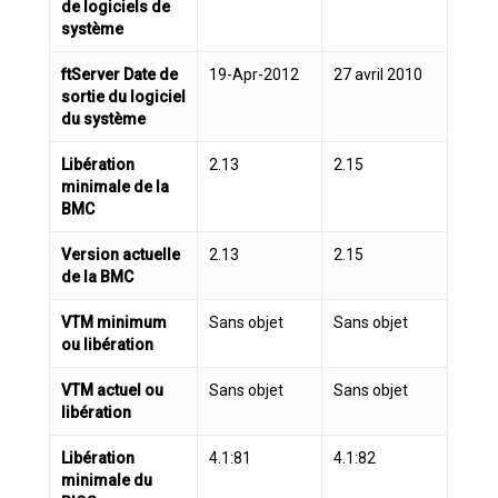
de logiciels de
système
ftServer Date de
19-Apr-2012
27 avril 2010
sortie du logiciel
du système
Libération
2.13
2.15
minimale de la
BMC
Version actuelle
2.13
2.15
de la BMC
VTM minimum
Sans objet
Sans objet
ou libération
VTM actuel ou
Sans objet
Sans objet
libération
Libération
4.1:81
4.1:82
minimale du