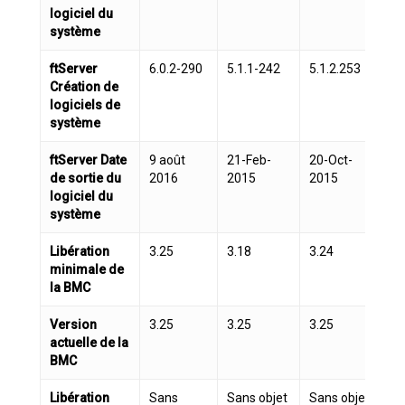
logiciel du
système
ftServer
6.0.2-290
5.1.1-242
5.1.2.253
5.
Création de
logiciels de
système
ftServer Date
9 août
21-Feb-
20-Oct-
24
de sortie du
2016
2015
2015
2
logiciel du
système
Libération
3.25
3.18
3.24
3.
minimale de
la BMC
Version
3.25
3.25
3.25
3.
actuelle de la
BMC
Libération
Sans
Sans objet
Sans objet
Sa