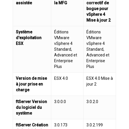
assistée
la MFG
correctif de
bogue pour
vSphere 4
Mise à jour 2
Système
Éditions
Éditions
d'exploitation
VMware
VMware
ESX
vSphere 4
vSphere 4
Standard,
Standard,
Advanced et
Advanced et
Enterprise
Enterprise
Plus
Plus
Version de mise
ESX 4.0
ESX 4.0 Mise à
à jour prise en
jour 2
charge
ftServer Version
3.0.0.0
3.0.2.0
du logiciel du
système
ftServer Création
3.0.173
3.0.2.199