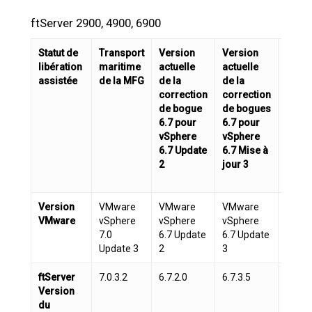
ftServer 2900, 4900, 6900
Statut de
Transport
Version
Version
Versi
libération
maritime
actuelle
actuelle
actue
assistée
de la MFG
de la
de la
de
correction
correction
corre
de bogue
de bogues
de b
6.7 pour
6.7 pour
pour
vSphere
vSphere
vSph
6.7 Update
6.7 Mise à
7.0 U
2
jour 3
1
Version
VMware
VMware
VMware
VMwa
VMware
vSphere
vSphere
vSphere
vSphe
7.0
6.7 Update
6.7 Update
7.0 U
Update 3
2
3
1
ftServer
7.0.3.2
6.7.2.0
6.7.3.5
7.0.1.
Version
du