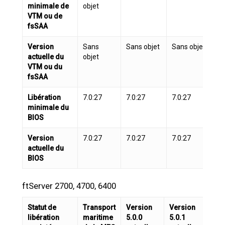
minimale de
objet
VTM ou de
fsSAA
Version
Sans
Sans objet
Sans objet
Sa
actuelle du
objet
VTM ou du
fsSAA
Libération
7.0:27
7.0:27
7.0:27
7.
minimale du
BIOS
Version
7.0:27
7.0:27
7.0:27
7.
actuelle du
BIOS
ftServer 2700, 4700, 6400
Statut de
Transport
Version
Version
Ver
libération
maritime
5.0.0
5.0.1
5.0