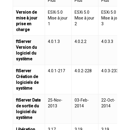
Plus
Plus
Plus
P
Version de
ESXi 5.0
ESXi 5.0
ESXi 5.0
E
mise à jour
Mise à jour
Mise à jour
Mise à jour
prise en
1
2
3
charge
ftServer
4.0.1.3
4.0.2.2
4.0.3.3
4
Version du
logiciel du
système
ftServer
4.0.1-217
4.0.2-228
4.0.3-233
4
Création de
logiciels de
système
ftServer Date
25-Nov-
03-Feb-
22-Oct-
de sortie du
2013
2014
2014
logiciel du
système
Libération
3.17
3.19
3.19
3