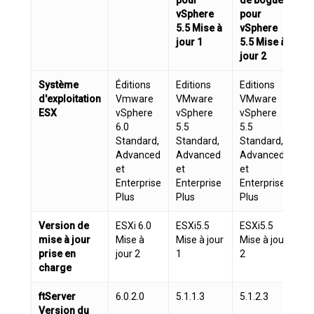
vSphere
pour
p
5.5 Mise à
vSphere
v
jour 1
5.5 Mise à
5.
jour 2
jo
Système
Éditions
Editions
Editions
Ed
d'exploitation
Vmware
VMware
VMware
V
ESX
vSphere
vSphere
vSphere
v
6.0
5.5
5.5
5.
Standard,
Standard,
Standard,
St
Advanced
Advanced
Advanced
A
et
et
et
et
Enterprise
Enterprise
Enterprise
En
Plus
Plus
Plus
Pl
Version de
ESXi 6.0
ESXi5.5
ESXi5.5
ES
mise à jour
Mise à
Mise à jour
Mise à jour
Mi
prise en
jour 2
1
2
3
charge
ftServer
6.0.2.0
5.1.1.3
5.1.2.3
5.
Version du