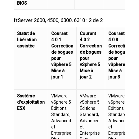
BIOS
ftServer 2600, 4500, 6300, 6310 : 2 de 2
Statut de
Courant
Courant
Courant
A
libération
4.0.1
4.0.2
4.0.3
4
assistée
Correction
Correction
Correction
de bogues
de bogues
de bogues
pour
pour
pour
vSphere 5
vSphere 5
vSphere 5
Mise à
Mise à
Mise à
E
jour 1
jour 2
jour 3
Système
VMware
VMware
VMware
d'exploitation
vSphere 5
vSphere 5
vSphere 5
ESX
Éditions
Éditions
Éditions
É
Standard,
Standard,
Standard,
S
Advanced
Advanced
Advanced
et
et
et
e
Enterprise
Enterprise
Enterprise
E