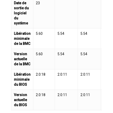
Date de
23
sortie du
logiciel
du
système
Libération
5.60
5.54
5.54
5.54
minimale
de la BMC
Version
5.60
5.54
5.54
5.54
actuelle
de la BMC
Libération
2.0:18
2.0:11
2.0:11
2.0:1
minimale
du BIOS
Version
2.0:18
2.0:11
2.0:11
2.0:1
actuelle
du BIOS