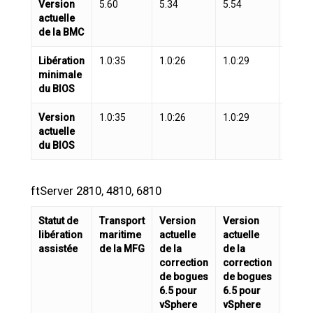
Version
5.60
5.34
5.54
5.54
actuelle
de la BMC
Libération
1.0:35
1.0:26
1.0:29
1.0:2
minimale
du BIOS
Version
1.0:35
1.0:26
1.0:29
1.0:2
actuelle
du BIOS
ftServer 2810, 4810, 6810
Statut de
Transport
Version
Version
Versi
libération
maritime
actuelle
actuelle
actue
assistée
de la MFG
de la
de la
de la
correction
correction
corre
de bogues
de bogues
de b
6.5 pour
6.5 pour
6.7 p
vSphere
vSphere
vSph