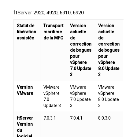
ftServer 2920, 4920, 6910, 6920
Statut de
Transport
Version
Version
libération
maritime
actuelle
actuelle
assistée
de la MFG
de
de
correction
correction
de bogues
de bogues
pour
pour
vSphere
vSphere
7.0 Update
8.0 Update
3
3
Version
VMware
VMware
VMware
VMware
vSphere
vSphere
vSphere
7.0
7.0 Update
8.0 Update
Update 3
3
3
ftServer
7.0.3.1
7.0.4.1
8.0.3.0
Version
du
logiciel