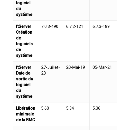
logiciel
du
système
ftServer
7.0.3-490
6.7.2-121
6.7.3-189
7.0.1
Création
de
logiciels
de
système
ftServer
27-Juillet-
20-Mai-19
05-Mar-21
21-Ma
Date de
23
sortie du
logiciel
du
système
Libération
5.60
5.34
5.36
5.54
minimale
de la BMC