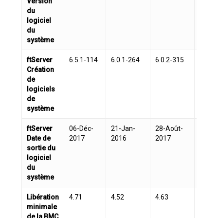
Version
du
logiciel
du
système
ftServer
6.5.1-114
6.0.1-264
6.0.2-315
6.0.3
Création
de
logiciels
de
système
ftServer
06-Déc-
21-Jan-
28-Août-
13-Ma
Date de
2017
2016
2017
2020
sortie du
logiciel
du
système
Libération
4.71
4.52
4.63
4.73
minimale
de la BMC