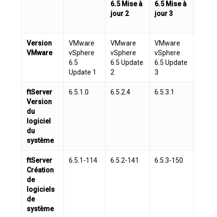
6.5 Mise à
6.5 Mise à
6.7 U
jour 2
jour 3
2
Version
VMware
VMware
VMware
VMwa
VMware
vSphere
vSphere
vSphere
vSphe
6.5
6.5 Update
6.5 Update
6.7 U
Update 1
2
3
2
ftServer
6.5.1.0
6.5.2.4
6.5.3.1
6.7.2.
Version
du
logiciel
du
système
ftServer
6.5.1-114
6.5.2-141
6.5.3-150
6.7.2
Création
de
logiciels
de
système