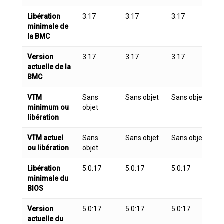
Libération
3.17
3.17
3.17
3
minimale de
la BMC
Version
3.17
3.17
3.17
3
actuelle de la
BMC
VTM
Sans
Sans objet
Sans objet
S
minimum ou
objet
libération
VTM actuel
Sans
Sans objet
Sans objet
S
ou libération
objet
Libération
5.0:17
5.0:17
5.0:17
5.
minimale du
BIOS
Version
5.0:17
5.0:17
5.0:17
5.
actuelle du