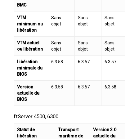
BMC
VTM
Sans
Sans
Sans
San
minimum ou
objet
objet
objet
libération
VTM actuel
Sans
Sans
Sans
San
ou libération
objet
objet
objet
Libération
6.3:58
6.3:57
6.3:57
6.3
minimale du
BIOS
Version
6.3:58
6.3:57
6.3:58
6.3
actuelle du
BIOS
ftServer 4500, 6300
Statut de
Transport
Version 3.0
libération
maritime de
actuelle du