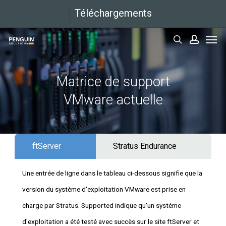
Aller
Téléchargements
directement
Men
au
rechercher
compt
contenu
principal
Matrice de support
VMware actuelle
ftServer
Stratus Endurance
Une entrée de ligne dans le tableau ci-dessous signifie que la
version du système d'exploitation VMware est prise en
charge par Stratus. Supported indique qu'un système
d'exploitation a été testé avec succès sur le site ftServer et