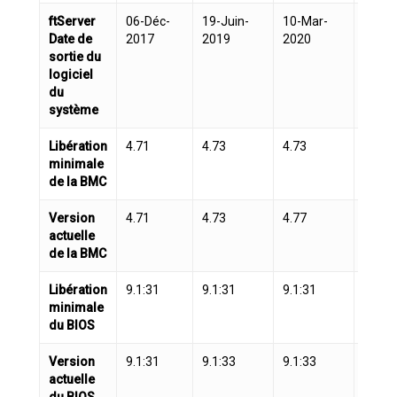
ftServer
06-Déc-
19-Juin-
10-Mar-
20-Ma
Date de
2017
2019
2020
2019
sortie du
logiciel
du
système
Libération
4.71
4.73
4.73
4.73
minimale
de la BMC
Version
4.71
4.73
4.77
4.73
actuelle
de la BMC
Libération
9.1:31
9.1:31
9.1:31
9.1:3
minimale
du BIOS
Version
9.1:31
9.1:33
9.1:33
9.1:3
actuelle
du BIOS