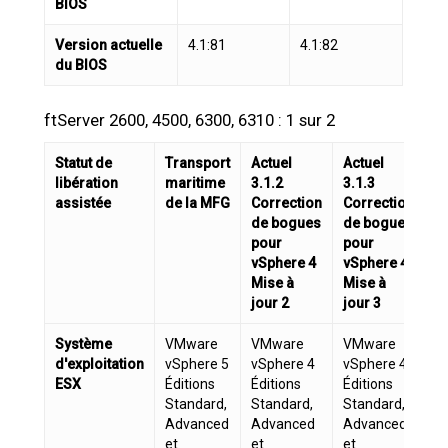
BIOS
Version actuelle
4.1:81
4.1:82
du BIOS
ftServer 2600, 4500, 6300, 6310 : 1 sur 2
Statut de
Transport
Actuel
Actuel
A
libération
maritime
3.1.2
3.1.3
3.
assistée
de la MFG
Correction
Correction
C
de bogues
de bogues
d
pour
pour
p
vSphere 4
vSphere 4
v
Mise à
Mise à
M
jour 2
jour 3
jo
Système
VMware
VMware
VMware
V
d'exploitation
vSphere 5
vSphere 4
vSphere 4
v
ESX
Éditions
Éditions
Éditions
Éd
Standard,
Standard,
Standard,
S
Advanced
Advanced
Advanced
A
et
et
et
e