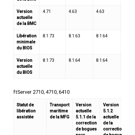
Version
4.71
4.63
4.63
4.73
actuelle
de la BMC
Libération
8.1:73
8.1:63
8.1:64
8.1:6
minimale
du BIOS
Version
8.1:73
8.1:64
8.1:64
8.1:7
actuelle
du BIOS
ftServer 2710, 4710, 6410
Statut de
Transport
Version
Version
Ve
libération
maritime
actuelle
5.1.2
5.
assistée
de la MFG
5.1.1 de la
actuelle
ac
correction
de la
de
de bogues
correction
co
pour
de bogues
d