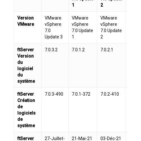
1
2
2a
Version
VMware
VMware
VMware
VMwa
VMware
vSphere
vSphere
vSphere
vSphe
7.0
7.0 Update
7.0 Update
7.0 U
Update 3
1
2
2a
ftServer
7.0.3.2
7.0.1.2
7.0.2.1
7.0.2.
Version
du
logiciel
du
système
ftServer
7.0.3-490
7.0.1-372
7.0.2-410
7.0.2
Création
de
logiciels
de
système
ftServer
27-Juillet-
21-Mai-21
03-Déc-21
10-Ma