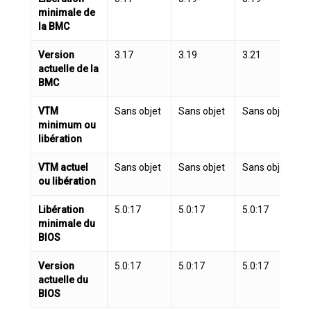
minimale de
la BMC
Version
3.17
3.19
3.21
3
actuelle de la
BMC
VTM
Sans objet
Sans objet
Sans objet
S
minimum ou
libération
VTM actuel
Sans objet
Sans objet
Sans objet
S
ou libération
Libération
5.0:17
5.0:17
5.0:17
5
minimale du
BIOS
Version
5.0:17
5.0:17
5.0:17
5
actuelle du
BIOS