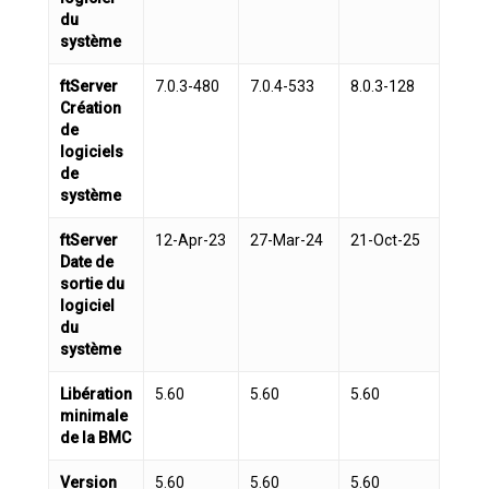
du
système
ftServer
7.0.3-480
7.0.4-533
8.0.3-128
Création
de
logiciels
de
système
ftServer
12-Apr-23
27-Mar-24
21-Oct-25
Date de
sortie du
logiciel
du
système
Libération
5.60
5.60
5.60
minimale
de la BMC
Version
5.60
5.60
5.60