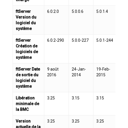
ftServer
6.0.2.0
5.0.0.6
5.0.1.4
5.0.
Version du
logiciel du
système
ftServer
6.0.2-290
5.0.0-227
5.0.1-244
5.0
Création de
logiciels de
système
ftServer Date
9 août
24-Jan-
19-Feb-
24-
de sortie du
2016
2014
2015
201
logiciel du
système
Libération
3.25
3.15
3.15
3.1
minimale de
la BMC
Version
3.25
3.25
3.25
3.2
actuelle de la