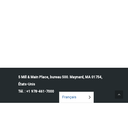
5 Mill & Main Place, bureau 500. Maynard, MA 01754,
États-Unis
Tél. : +1 978-461-7000
Français
© 2026 Penguin Solutions. Tous droits réservés.
Politique de confidentialité
Conditions d'utilisation
Préférences en matière de cookies
Ne pas vendre ni partager mes informations