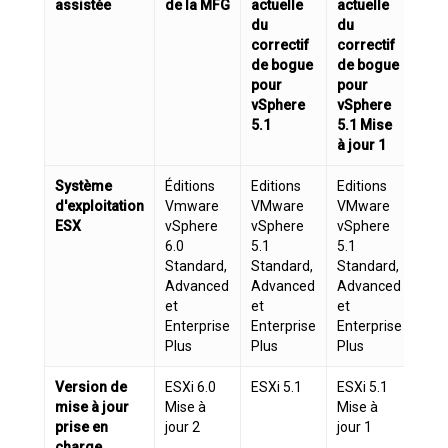
assistée
de la MFG
actuelle
actuelle
act
du
du
de 
correctif
correctif
cor
de bogue
de bogue
de 
pour
pour
pou
vSphere
vSphere
vSp
5.1
5.1 Mise
5.1
à jour 1
jou
Système
Éditions
Editions
Editions
Edi
d'exploitation
Vmware
VMware
VMware
VM
ESX
vSphere
vSphere
vSphere
vSp
6.0
5.1
5.1
5.1
Standard,
Standard,
Standard,
Sta
Advanced
Advanced
Advanced
Adv
et
et
et
et
Enterprise
Enterprise
Enterprise
Ent
Plus
Plus
Plus
Plu
Version de
ESXi 6.0
ESXi 5.1
ESXi 5.1
ESX
mise à jour
Mise à
Mise à
Mise
prise en
jour 2
jour 1
2
charge