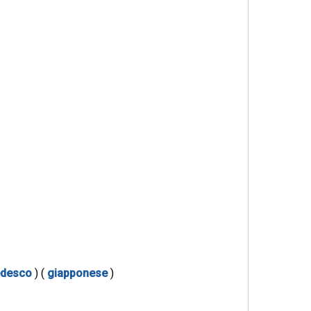
edesco
) (
giapponese
)