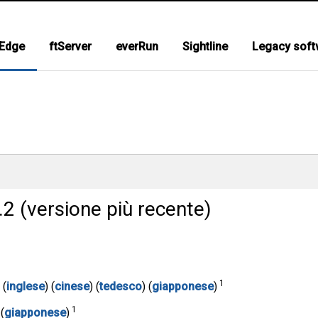
 Edge
ftServer
everRun
Sightline
Legacy soft
.2 (versione più recente)
1
 (
inglese
) (
cinese
) (
tedesco
) (
giapponese
)
1
 (
giapponese
)