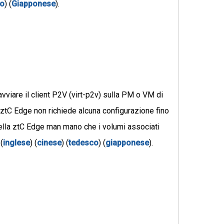
co
) (
Giapponese
).
vviare il client P2V (virt-p2v) sulla PM o VM di
 Il ztC Edge non richiede alcuna configurazione fino
della ztC Edge man mano che i volumi associati
i
(
inglese
) (
cinese
) (
tedesco
) (
giapponese
).