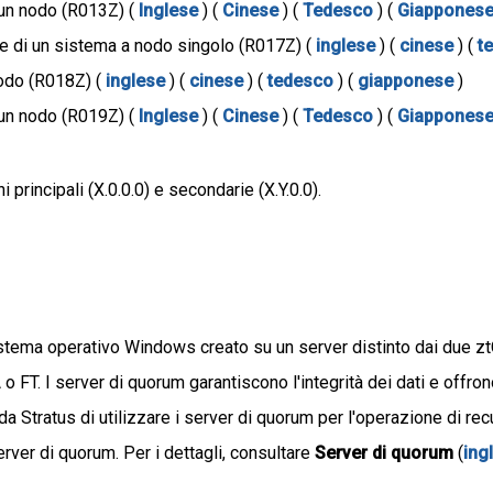
 un nodo (R013Z) (
Inglese
) (
Cinese
) (
Tedesco
) (
Giappones
e di un sistema a nodo singolo (R017Z) (
inglese
) (
cinese
) (
t
nodo (R018Z) (
inglese
) (
cinese
) (
tedesco
) (
giapponese
)
 un nodo (R019Z) (
Inglese
) (
Cinese
) (
Tedesco
) (
Giappones
principali (X.0.0.0) e secondarie (X.Y.0.0).
istema operativo Windows creato su un server distinto dai due z
 FT. I server di quorum garantiscono l'integrità dei dati e offrono
da Stratus di utilizzare i server di quorum per l'operazione di re
rver di quorum. Per i dettagli, consultare
Server di quorum
(
ing