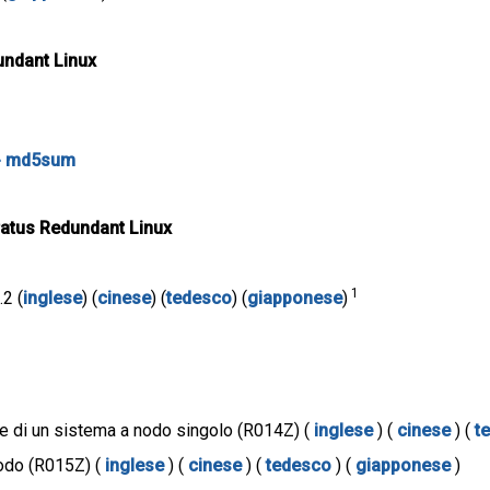
undant Linux
2 - md5sum
ratus Redundant Linux
1
.2 (
inglese
) (
cinese
) (
tedesco
) (
giapponese
)
e di un sistema a nodo singolo (R014Z) (
inglese
) (
cinese
) (
t
nodo (R015Z) (
inglese
) (
cinese
) (
tedesco
) (
giapponese
)