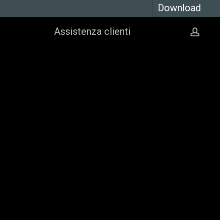
Download
Assistenza clienti
acco