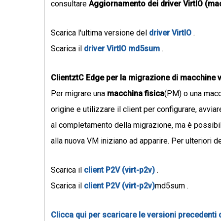
consultare
Aggiornamento dei driver VirtIO (ma
Scarica l'ultima versione del
driver VirtIO
.
Scarica il
driver VirtIO md5sum
.
ClientztC Edge per la migrazione di macchine vi
Per migrare una
macchina fisica
(PM) o una macch
origine e utilizzare il client per configurare, avvi
al completamento della migrazione, ma è possibil
alla nuova VM iniziano ad apparire. Per ulteriori d
Scarica il
client P2V (virt-p2v)
.
Scarica il
client P2V (virt-p2v)
md5sum .
Clicca qui per scaricare le versioni precedenti