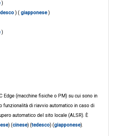
e
)
edesco
) (
giapponese
)
e
)
tC Edge (macchine fisiche o PM) su cui sono in
 funzionalità di riavvio automatico in caso di
cupero automatico del sito locale (ALSR). È
lese
) (
cinese
) (
tedesco
) (
giapponese
).