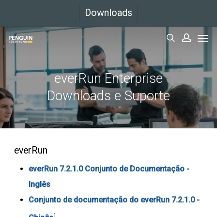
Ir
Downloads
para
Men
o
pesquisar
conta
conteúdo
principal
everRun Enterprise
Downloads e Suporte
everRun
everRun 7.2.1.0 Conjunto de Documentação -
Inglês
Conjunto de documentação do everRun 7.2.1.0 -
1