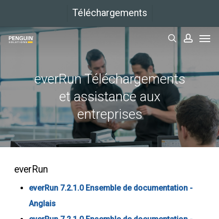
Aller
Téléchargements
directement
Men
au
rechercher
compt
contenu
principal
everRun Téléchargements
et assistance aux
entreprises
everRun
everRun 7.2.1.0 Ensemble de documentation -
Anglais