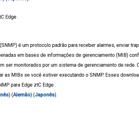
tC Edge .
SNMP) é um protocolo padrão para receber alarmes, enviar tra
zenadas em bases de informações de gerenciamento (MIB) confi
m ser monitorados por um sistema de gerenciamento de rede.
ixar as MIBs se você estiver executando o SNMP. Esses downlo
NMP para Edge ztC Edge .
inês
) (
Alemão
) (
Japonês
).