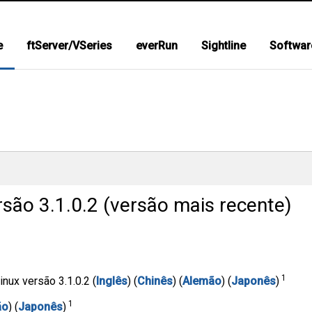
e
ftServer/VSeries
everRun
Sightline
Softwar
são 3.1.0.2 (versão mais recente)
1
nux versão 3.1.0.2 (
Inglês
) (
Chinês
) (
Alemão
) (
Japonês
)
1
ão
) (
Japonês
)