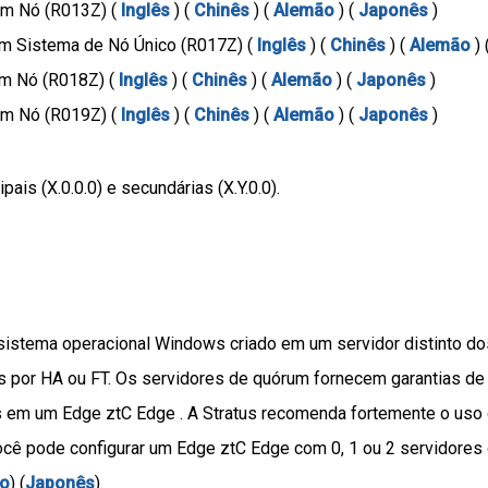
um Nó (R013Z) (
Inglês
) (
Chinês
) (
Alemão
) (
Japonês
)
um Sistema de Nó Único (R017Z) (
Inglês
) (
Chinês
) (
Alemão
) 
um Nó (R018Z) (
Inglês
) (
Chinês
) (
Alemão
) (
Japonês
)
um Nó (R019Z) (
Inglês
) (
Chinês
) (
Alemão
) (
Japonês
)
ais (X.0.0.0) e secundárias (X.Y.0.0).
istema operacional Windows criado em um servidor distinto do
s por HA ou FT. Os servidores de quórum fornecem garantias de
cas em um Edge ztC Edge . A Stratus recomenda fortemente o uso
cê pode configurar um Edge ztC Edge com 0, 1 ou 2 servidores 
o
) (
Japonês
).