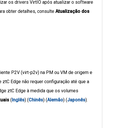
izar os drivers VirtIO após atualizar o software
ra obter detalhes, consulte
Atualização dos
cliente P2V (virt-p2v) na PM ou VM de origem e
dge ztC Edge não requer configuração até que a
Edge ztC Edge à medida que os volumes
tuais
(
Inglês
) (
Chinês
) (
Alemão
) (
Japonês
).