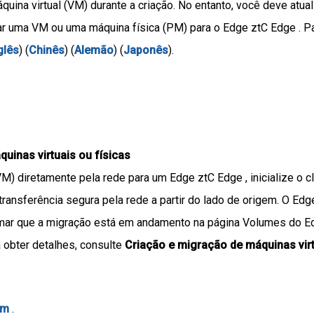
quina virtual (VM) durante a criação. No entanto, você deve atual
ar uma VM ou uma máquina física (PM) para o Edge ztC Edge . Pa
glês
) (
Chinês
) (
Alemão
) (
Japonês
).
uinas virtuais ou físicas
(VM) diretamente pela rede para um Edge ztC Edge , inicialize o 
 a transferência segura pela rede a partir do lado de origem. O E
irmar que a migração está em andamento na página Volumes do 
obter detalhes, consulte
Criação e migração de máquinas vir
um
.