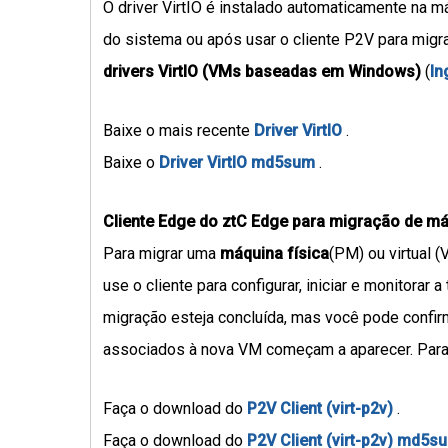
O driver VirtIO é instalado automaticamente na má
do sistema ou após usar o cliente P2V para migr
drivers VirtIO (VMs baseadas em Windows)
(
In
Baixe o mais recente
Driver VirtIO
.
Baixe o
Driver VirtIO md5sum
.
Cliente Edge do ztC Edge para migração de máq
Para migrar uma
máquina física
(PM) ou virtual 
use o cliente para configurar, iniciar e monitorar
migração esteja concluída, mas você pode conf
associados à nova VM começam a aparecer. Para 
Faça o download do
P2V Client (virt-p2v)
.
Faça o download do
P2V Client (virt-p2v) md5s