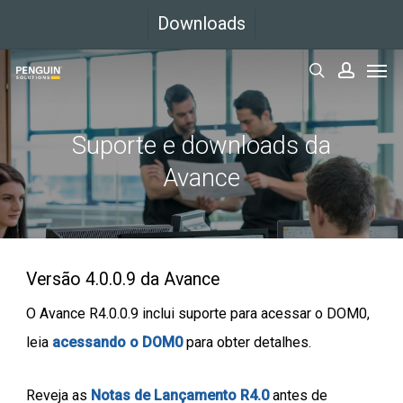
Ir
Downloads
para
Men
o
pesquisar
conta
conteúdo
principal
Suporte e downloads da
Avance
Versão 4.0.0.9 da Avance
O Avance R4.0.0.9 inclui suporte para acessar o DOM0,
leia
acessando o DOM0
para obter detalhes.
Reveja as
Notas de Lançamento R4.0
antes de