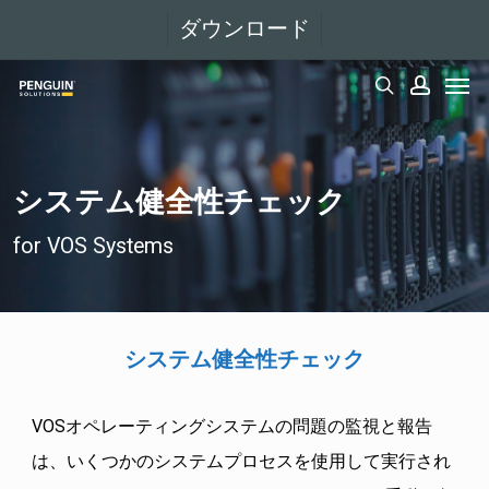
メ
ダウンロード
イ
メニュー
ン
検索
アカウント
コ
ン
テ
システム健全性チェック
ン
for VOS Systems
ツ
へ
移
システム健全性チェック
動
VOSオペレーティングシステムの問題の監視と報告
は、いくつかのシステムプロセスを使用して実行され