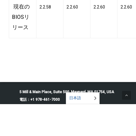
現在の
2.2.58
2.2.60
2.2.60
2.2.60
BIOSリ
リース
5 Mill & Main Place, Suite 500. Maynard, MA 01754, USA
日本語
電話：+1 978-461-7000
© 2026 Penguin Solutions. All rights reserved.
プライバシーポリシー
利用規約
Cookieの設定
私の情報を販売または共有しない