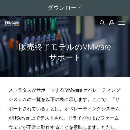
メ
ダウンロード
イ
メニュー
ン
検索
アカウント
コ
ン
販売終了モデルのVMware
テ
サポート
ン
ツ
へ
移
ストラタスがサポートする VMware オペレーティング
動
システムの一覧を以下の表に示します。ここで、「サ
ポートされている」とは、オペレーティングシステム
がftServer 上でテストされ、ドライバおよびファーム
ウェアが正常に動作することを意味します。ただし、