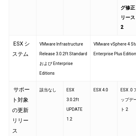
グ修正
リース
2
ESX シ
VMware Infrastructure
VMware vSphere 4 S
ステム
Release 3.0.2ft Standard
Enterprise Plus Editio
および Enterprise
Editions
サポー
該当なし
ESX
ESX 4.0
ESX .0 
ト対象
3.0.2ft
ップデ
の更新
UPDATE
ト 2
1.2
リリー
ス