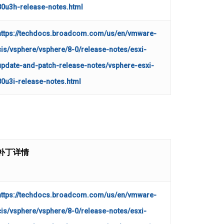
80u3h-release-notes.html
https://techdocs.broadcom.com/us/en/vmware-
cis/vsphere/vsphere/8-0/release-notes/esxi-
update-and-patch-release-notes/vsphere-esxi-
80u3i-release-notes.html
补丁详情
https://techdocs.broadcom.com/us/en/vmware-
cis/vsphere/vsphere/8-0/release-notes/esxi-