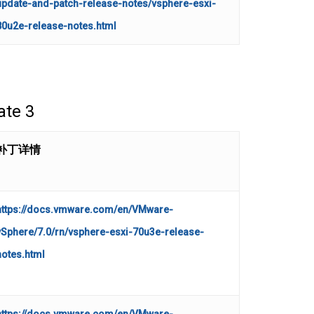
update-and-patch-release-notes/vsphere-esxi-
80u2e-release-notes.html
te 3
补丁详情
https://docs.vmware.com/en/VMware-
vSphere/7.0/rn/vsphere-esxi-70u3e-release-
notes.html