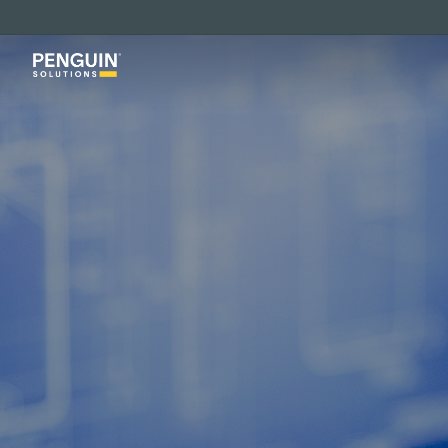
跳
至
主
要
内
容