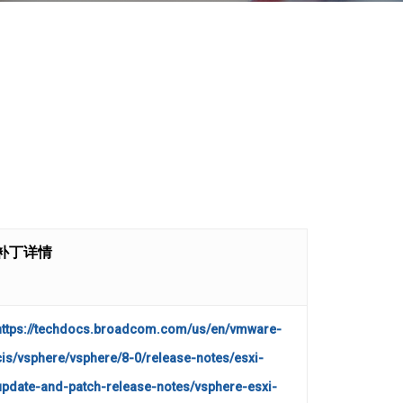
补丁详情
https://techdocs.broadcom.com/us/en/vmware-
cis/vsphere/vsphere/8-0/release-notes/esxi-
update-and-patch-release-notes/vsphere-esxi-