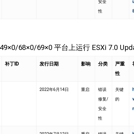
安全
性
0/49×0/68×0/69×0 平台上运行 ESXi 7.0 Upda
补丁ID
发行日期
影响
分类
严重
性
2022年6月14日
重启
错误
关键
修复/
的
安全
性