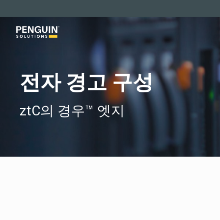
본
문
으
로
바
전자 경고 구성
로
가
ztC의 경우™ 엣지
기